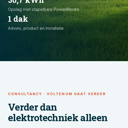
Opslag met stapelbare PowerBlocks
1 dak
Advies, product en installatie
CONSULTANCY · VOLTENUM GAAT VERDER
Verder dan
elektrotechniek alleen