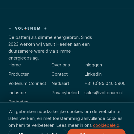
De batterij als slimme energiebron. Sinds
2023 werken wij vanuit Heerlen aan een
duurzamere wereld via slimme
energieopslag.
Home
Over ons
Inloggen
Producten
Contact
LinkedIn
Voltenum Connect
Netkaart
+31 (0)85 040 5900
Industrie
Privacybeleid
sales@voltenum.nl
Projecten
Wij gebruiken noodzakelijke cookies om de website te
laten werken, en met toestemming aanvullende cookies
om hem te verbeteren. Lees meer in ons
cookiebeleid
.
© Voltenum B.V. · Heulsstraat 8, 6413 EJ Heerlen
NL · EN · FR · DE