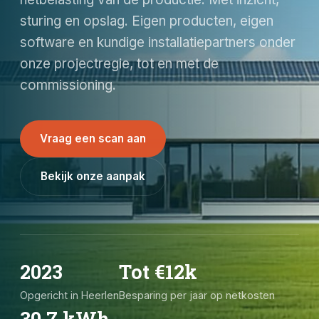
sturing en opslag. Eigen producten, eigen
software en kundige installatiepartners onder
onze projectregie, tot en met de
commissioning.
Vraag een scan aan
Bekijk onze aanpak
2023
Tot €12k
Opgericht in Heerlen
Besparing per jaar op netkosten
30,7 kWh