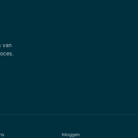
s van
roces.
ns
Inloggen