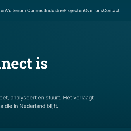
ten
Voltenum Connect
Industrie
Projecten
Over ons
Contact
nect is
, analyseert en stuurt. Het verlaagt
die in Nederland blijft.