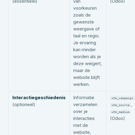
(essentieel)
van
(Odoo)
voorkeuren
zoals de
gewenste
weergave of
taal en regio.
Je ervaring
kan minder
worden als je
deze weigert,
maar de
website blijft
werken.
Interactiegeschiedenis
Informatie
utm_campaign
(optioneel)
verzamelen
,
utm_source
over je
utm_medium
interacties
(Odoo)
met de
website,