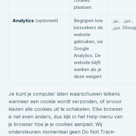
cookies
plaatsen.
Analytics
(optioneel)
Begrijpen hoe
,
,
_ga
_gat
bezoekers de
(Goog
_gid
website
gebruiken, via
Google
Analytics. De
website blijft
werken als je
deze weigert.
Je kunt je computer laten waarschuwen telkens
wanneer een cookie wordt verzonden, of ervoor
kiezen alle cookies uit te schakelen. Elke browser
is net even anders, dus kijk in het Help-menu van
je browser hoe je je cookies aanpast. Wij
ondersteunen momenteel geen Do Not Track-