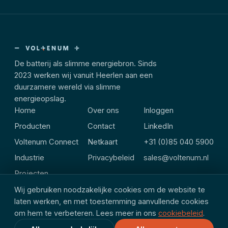
De batterij als slimme energiebron. Sinds
2023 werken wij vanuit Heerlen aan een
duurzamere wereld via slimme
energieopslag.
Home
Over ons
Inloggen
Producten
Contact
LinkedIn
Voltenum Connect
Netkaart
+31 (0)85 040 5900
Industrie
Privacybeleid
sales@voltenum.nl
Projecten
Wij gebruiken noodzakelijke cookies om de website te
laten werken, en met toestemming aanvullende cookies
om hem te verbeteren. Lees meer in ons
cookiebeleid
.
© Voltenum B.V. · Heulsstraat 8, 6413 EJ Heerlen
NL · EN · FR · DE