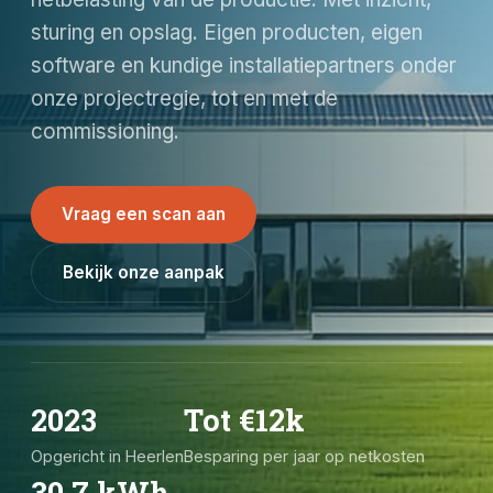
sturing en opslag. Eigen producten, eigen
software en kundige installatiepartners onder
onze projectregie, tot en met de
commissioning.
Vraag een scan aan
Bekijk onze aanpak
2023
Tot €12k
Opgericht in Heerlen
Besparing per jaar op netkosten
30,7 kWh