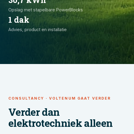
Opslag met stapelbare PowerBlocks
1 dak
Advies, product en installatie
CONSULTANCY · VOLTENUM GAAT VERDER
Verder dan
elektrotechniek alleen